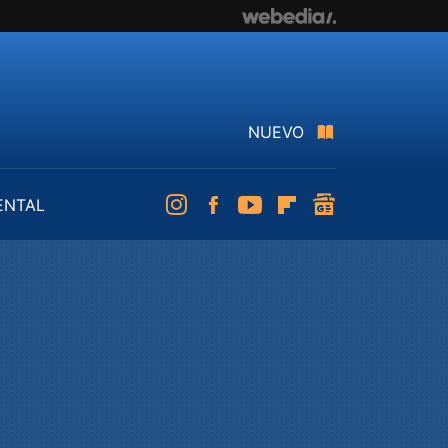
NUEVO
ENTAL
Instagram
Facebook
Youtube
Flipboard
googlenews