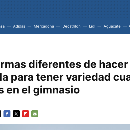
asa
Adidas
Mercadona
Decathlon
Lidl
Aguacate
ormas diferentes de hacer
la para tener variedad c
s en el gimnasio
FACEBOOK
TWITTER
FLIPBOARD
E-
MAIL