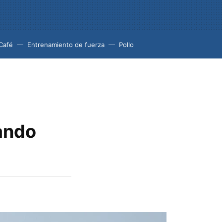
Café
Entrenamiento de fuerza
Pollo
uando