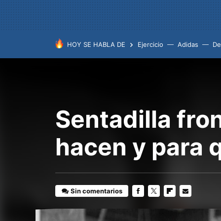
HOY SE HABLA DE
Ejercicio
Adidas
De
Sentadilla fro
hacen y para q
Sin comentarios
FACEBOOK
TWITTER
FLIPBOARD
E-
MAIL