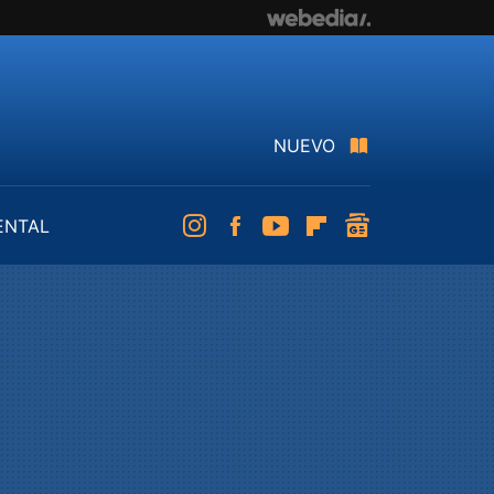
NUEVO
ENTAL
Instagram
Facebook
Youtube
Flipboard
googlenews