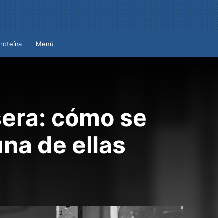
roteína
Menú
asera: cómo se
na de ellas