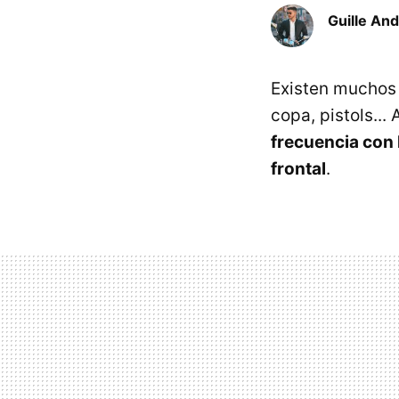
Guille An
Existen muchos t
copa, pistols..
frecuencia con l
frontal
.