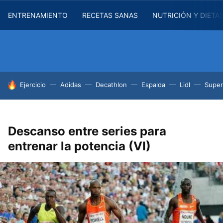
ENTRENAMIENTO
RECETAS SANAS
NUTRICIÓN Y DIETA
HOY SE HABLA DE
Ejercicio
Adidas
Decathlon
Espalda
Lidl
Supe
Descanso entre series para
entrenar la potencia (VI)