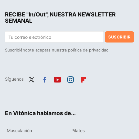
Los seis mejores ejercicios que han mostrado más eficacia para fortalecer los abdominales, según la ciencia
RECIBE "In/Out", NUESTRA NEWSLETTER
Este es el método que te permite ganar tanto o más músculo que con el entrenamiento tradicional en menos tiempo
SEMANAL
SUSCRIBIR
Suscribiéndote aceptas nuestra
política de privacidad
Síguenos
Twit
Fac
You
Inst
Flip
ter
ebo
tub
agr
boa
ok
e
am
rd
En Vitónica hablamos de...
Musculación
Pilates