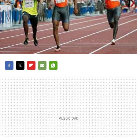
FACEBOOK
TWITTER
FLIPBOARD
E-
WHATSAPP
MAIL