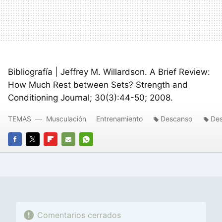
Bibliografía | Jeffrey M. Willardson. A Brief Review:
How Much Rest between Sets? Strength and
Conditioning Journal; 30(3):44-50; 2008.
TEMAS
Musculación
Entrenamiento
Descanso
Des
FACEBOOK
TWITTER
FLIPBOARD
E-
WHATSAPP
MAIL
Comentarios cerrados