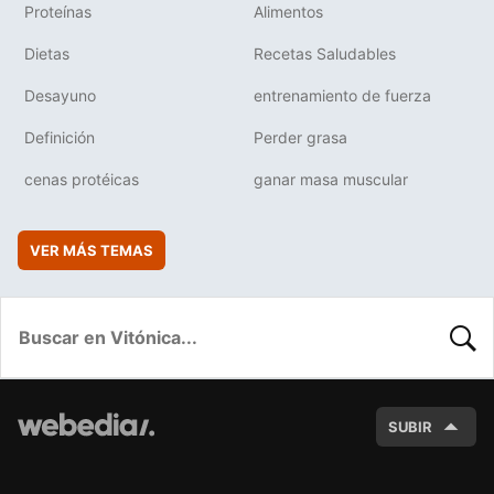
Proteínas
Alimentos
Dietas
Recetas Saludables
Desayuno
entrenamiento de fuerza
Definición
Perder grasa
cenas protéicas
ganar masa muscular
VER MÁS TEMAS
BUSC
SUBIR