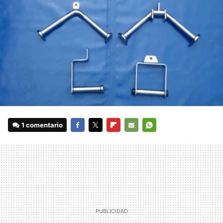
1 comentario
FACEBOOK
TWITTER
FLIPBOARD
E-
WHATSAPP
MAIL