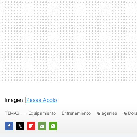
Imagen |
Pesas Apolo
TEMAS
Equipamiento
Entrenamiento
agarres
Dors
FACEBOOK
TWITTER
FLIPBOARD
E-
WHATSAPP