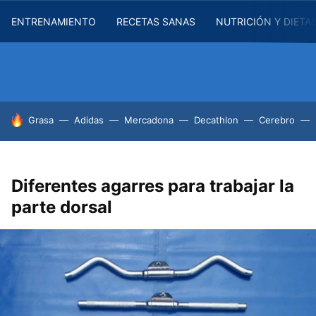
ENTRENAMIENTO
RECETAS SANAS
NUTRICIÓN Y DIETA
HOY SE HABLA DE
Grasa
Adidas
Mercadona
Decathlon
Cerebro
Diferentes agarres para trabajar la
parte dorsal