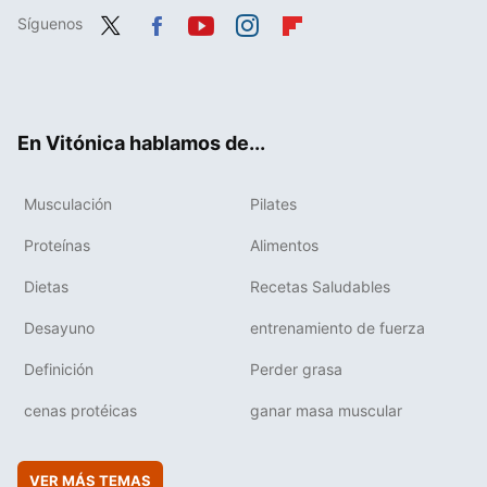
Síguenos
Twit
Fac
You
Inst
Flip
ter
ebo
tub
agr
boa
ok
e
am
rd
En Vitónica hablamos de...
Musculación
Pilates
Proteínas
Alimentos
Dietas
Recetas Saludables
Desayuno
entrenamiento de fuerza
Definición
Perder grasa
cenas protéicas
ganar masa muscular
VER MÁS TEMAS