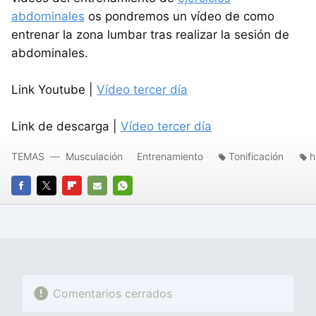
abdominales
os pondremos un vídeo de como
entrenar la zona lumbar tras realizar la sesión de
abdominales.
Link Youtube |
Vídeo tercer día
Link de descarga |
Vídeo tercer día
TEMAS
Musculación
Entrenamiento
Tonificación
h
FACEBOOK
TWITTER
FLIPBOARD
E-
WHATSAPP
MAIL
Comentarios cerrados