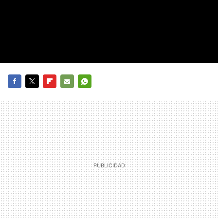
FACEBOOK
TWITTER
FLIPBOARD
E-
WHATSAPP
MAIL