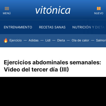
MENÚ
NUEVO
ENTRENAMIENTO
RECETAS SANAS
NUTRICIÓN Y DIETA
HOY SE HABLA DE
Ejercicio
Adidas
Lidl
Dieta
Ola de calor
Salmon
Ejercicios abdominales semanales:
Video del tercer día (III)