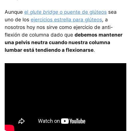
Aunque
el
glute bridge
o puente de glúteos
sea
uno de los
ejercicios estrella para glúteos
, a
nosotros hoy nos sirve como ejercicio de anti-
flexión de columna dado que
debemos mantener
una pelvis neutra cuando nuestra columna
lumbar está tendiendo a flexionarse
.