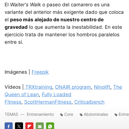
El
Waiter's Walk
o paseo del camarero es una
variante del anterior más exigente dado que coloca
el
peso más alejado de nuestro centro de
gravedad
lo que aumenta la inestabilidad. En este
ejercicio trata de mantener los hombros paralelos
entre sí.
Imágenes |
Freepik
Vídeos |
TRXtraining
,
ONAIR program
,
Ninolift
,
The
Queen of Lean
,
Fully Loaded
Fitness
,
ScottHermanFitness
,
Criticalbench
TEMAS
Entrenamiento
Core
Abdominales
Entr