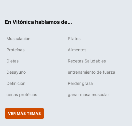
ter
ebo
tub
agr
boa
ok
e
am
rd
En Vitónica hablamos de...
Musculación
Pilates
Proteínas
Alimentos
Dietas
Recetas Saludables
Desayuno
entrenamiento de fuerza
Definición
Perder grasa
cenas protéicas
ganar masa muscular
VER MÁS TEMAS