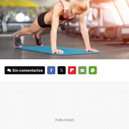
Sin comentarios
FACEBOOK
TWITTER
FLIPBOARD
E-
WHATSAPP
MAIL