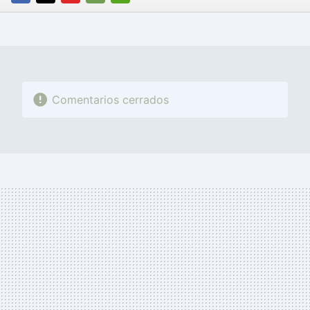
FACEBOOK
TWITTER
FLIPBOARD
E-
WHATSAPP
MAIL
Comentarios cerrados