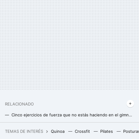
RELACIONADO
Cinco ejercicios de fuerza que no estás haciendo en el gimnasio, pero deberías
Harvard desvela los tres mejores ejercicios para fortalecer el abdomen después de los 50
TEMAS DE INTERÉS
Quinoa
Crossfit
Pilates
Postura
El sencillisimo truco de Julie Andreu para que nunca se te queme la cebolla al iniciar un sofrito