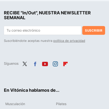
RECIBE "In/Out", NUESTRA NEWSLETTER
SEMANAL
SUSCRIBIR
Suscribiéndote aceptas nuestra
política de privacidad
Síguenos
Twit
Fac
You
Inst
Flip
ter
ebo
tub
agr
boa
ok
e
am
rd
En Vitónica hablamos de...
Musculación
Pilates