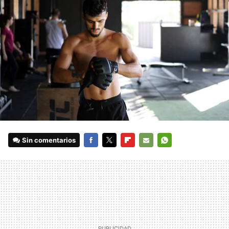
Sin comentarios
FACEBOOK
TWITTER
FLIPBOARD
E-
WHATSAPP
MAIL