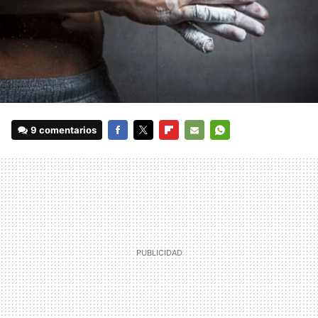
9 comentarios
FACEBOOK
TWITTER
FLIPBOARD
E-
WHATSAPP
MAIL