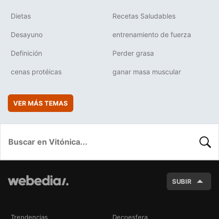
Dietas
Recetas Saludables
Desayuno
entrenamiento de fuerza
Definición
Perder grasa
cenas protéicas
ganar masa muscular
VER MÁS TEMAS
BUSC
SUBIR
Trendencias
Decoesfera