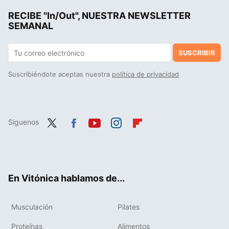
RECIBE "In/Out", NUESTRA NEWSLETTER
Este ejercicio de bíceps en polea suele hacerse mal: cómo hacer bien un curl bayesiano
SEMANAL
SUSCRIBIR
Suscribiéndote aceptas nuestra
política de privacidad
Síguenos
Twit
Fac
You
Inst
Flip
ter
ebo
tub
agr
boa
ok
e
am
rd
En Vitónica hablamos de...
Musculación
Pilates
Proteínas
Alimentos