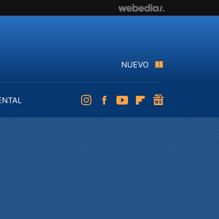
NUEVO
ENTAL
Instagram
Facebook
Youtube
Flipboard
googlenews