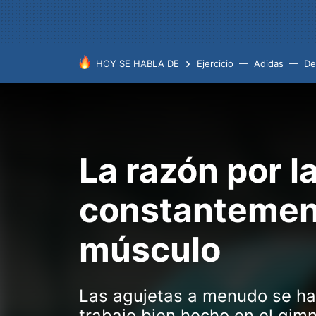
HOY SE HABLA DE
Ejercicio
Adidas
De
La razón por l
constantement
músculo
Las agujetas a menudo se han
trabajo bien hecho en el gim