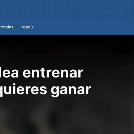
roteína
Menú
dea entrenar
quieres ganar