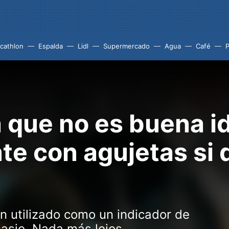
cathlon
Espalda
Lidl
Supermercado
Agua
Café
P
a que no es buena i
e con agujetas si 
 utilizado como un indicador de
nasio. Nada más lejos.