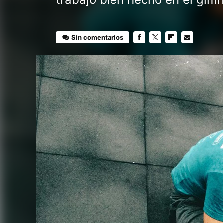
Sin comentarios
FACEBOOK
TWITTER
FLIPBOARD
E-
MAIL