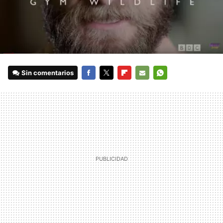
Sin comentarios
FACEBOOK
TWITTER
FLIPBOARD
E-
WHATSAPP
MAIL