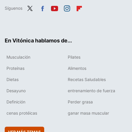
Síguenos
Twit
Fac
You
Inst
Flip
ter
ebo
tub
agr
boa
ok
e
am
rd
En Vitónica hablamos de...
Musculación
Pilates
Proteínas
Alimentos
Dietas
Recetas Saludables
Desayuno
entrenamiento de fuerza
Definición
Perder grasa
cenas protéicas
ganar masa muscular
VER MÁS TEMAS