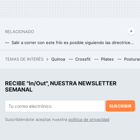
RELACIONADO
Salir a correr con este frío es posible siguiendo las directrices del Colegio Estadounidense de Medicina del Deporte
Consigue unos abdominales marcados con este ejercicio que puedes hacer hasta en casa y sin material
TEMAS DE INTERÉS
Quinoa
Crossfit
Pilates
Postura
Una experta en jardinería comparte cómo eliminar las malas hierbas sin arrancarlas: un truco sencillo que ayuda a largo plazo
Una rutina de Pilates de sólo 15 minutos y sin material, para fortalecer piernas y glúteos de manera efectiva
RECIBE "In/Out", NUESTRA NEWSLETTER
SEMANAL
SUSCRIBIR
Suscribiéndote aceptas nuestra
política de privacidad