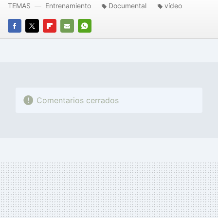
TEMAS
Entrenamiento
Documental
vídeo
FACEBOOK
TWITTER
FLIPBOARD
E-
WHATSAPP
MAIL
Comentarios cerrados