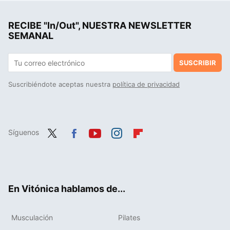
Si crees que es bueno usar poleas para ganar músculo porque ofrecen tensión constante al músculo, debes saber esto
RECIBE "In/Out", NUESTRA NEWSLETTER
Cómo ganar músculo después de los 50: claves para una musculatura fuerte y saludable
SEMANAL
SUSCRIBIR
Suscribiéndote aceptas nuestra
política de privacidad
Síguenos
Twit
Fac
You
Inst
Flip
ter
ebo
tub
agr
boa
ok
e
am
rd
En Vitónica hablamos de...
Musculación
Pilates