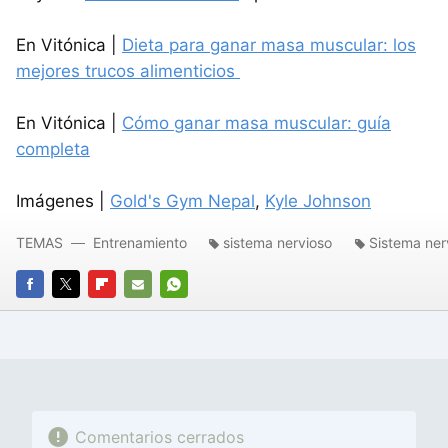
En Vitónica |
Dieta para ganar masa muscular: los
mejores trucos alimenticios
En Vitónica |
Cómo ganar masa muscular: guía
completa
Imágenes |
Gold's Gym Nepal
,
Kyle Johnson
TEMAS
Entrenamiento
sistema nervioso
Sistema ner
FACEBOOK
TWITTER
FLIPBOARD
E-
WHATSAPP
MAIL
Comentarios cerrados