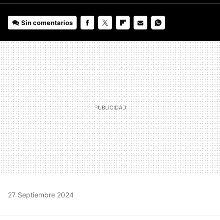
Sin comentarios
FACEBOOK
TWITTER
FLIPBOARD
E-
WHATSAPP
MAIL
27 Septiembre 2024