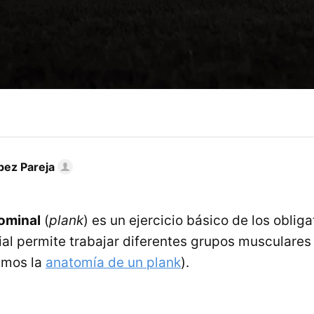
pez Pareja
ominal
(
plank
) es un ejercicio básico de los obliga
ial permite trabajar diferentes grupos musculares 
emos la
anatomía de un plank
).