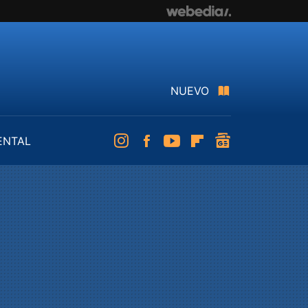
NUEVO
ENTAL
Instagram
Facebook
Youtube
Flipboard
googlenews