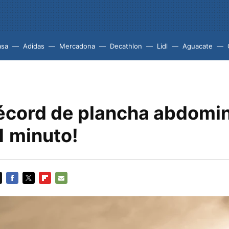
asa
Adidas
Mercadona
Decathlon
Lidl
Aguacate
écord de plancha abdomin
1 minuto!
FACEBOOK
TWITTER
FLIPBOARD
E-
MAIL