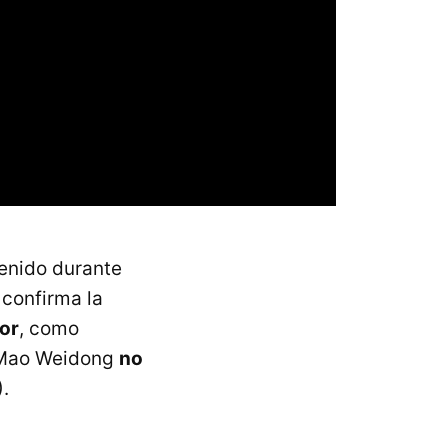
enido durante
 confirma la
or
, como
e Mao Weidong
no
).