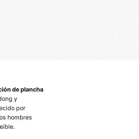
ción de plancha
dong y
ecido por
dos hombres
eíble.