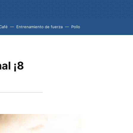
Café
Entrenamiento de fuerza
Pollo
al ¡8