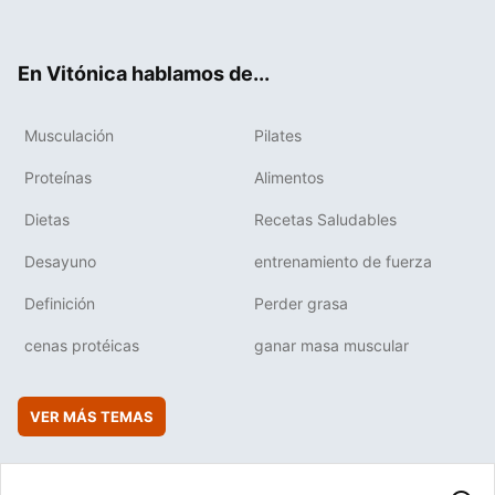
ter
ebo
tub
agr
boa
ok
e
am
rd
En Vitónica hablamos de...
Musculación
Pilates
Proteínas
Alimentos
Dietas
Recetas Saludables
Desayuno
entrenamiento de fuerza
Definición
Perder grasa
cenas protéicas
ganar masa muscular
VER MÁS TEMAS