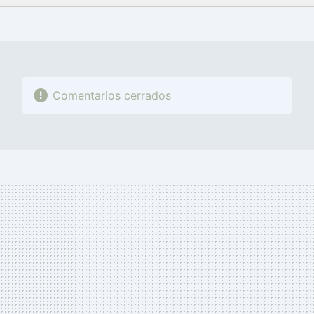
FACEBOOK
TWITTER
FLIPBOARD
E-
WHATSAPP
MAIL
Comentarios cerrados