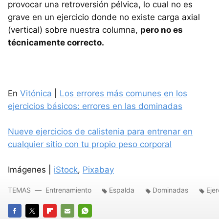
provocar una retroversión pélvica, lo cual no es
grave en un ejercicio donde no existe carga axial
(vertical) sobre nuestra columna,
pero no es
técnicamente correcto.
En
Vitónica
|
Los errores más comunes en los
ejercicios básicos: errores en las dominadas
Nueve ejercicios de calistenia para entrenar en
cualquier sitio con tu propio peso corporal
Imágenes |
iStock
,
Pixabay
TEMAS
Entrenamiento
Espalda
Dominadas
Eje