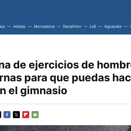
asa
Adidas
Mercadona
Decathlon
Lidl
Aguacate
ina de ejercicios de homb
nas para que puedas hac
n el gimnasio
FACEBOOK
TWITTER
FLIPBOARD
E-
MAIL