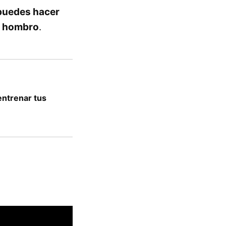
puedes hacer
el hombro
.
entrenar tus