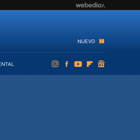
NUEVO
ENTAL
Instagram
Facebook
Youtube
Flipboard
googlenews