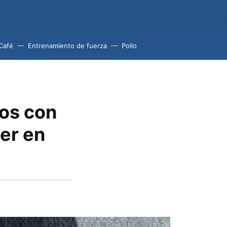
Café
Entrenamiento de fuerza
Pollo
ros con
er en