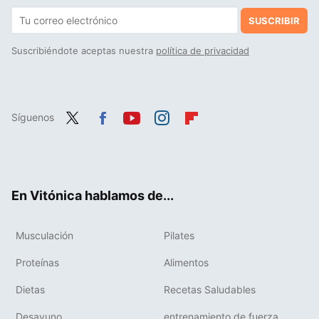
SUSCRIBIR
Suscribiéndote aceptas nuestra
política de privacidad
Síguenos
Twit
Fac
You
Inst
Flip
ter
ebo
tub
agr
boa
ok
e
am
rd
En Vitónica hablamos de...
Musculación
Pilates
Proteínas
Alimentos
Dietas
Recetas Saludables
Desayuno
entrenamiento de fuerza