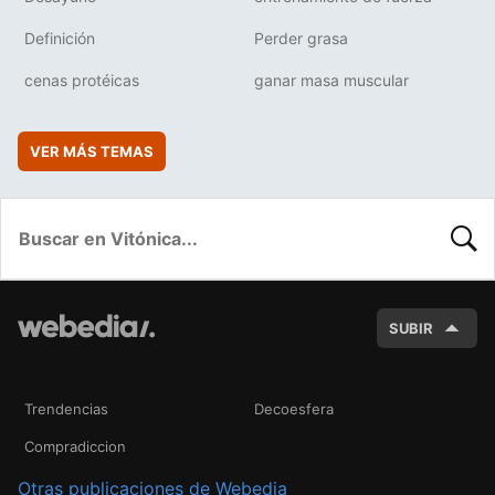
Definición
Perder grasa
cenas protéicas
ganar masa muscular
VER MÁS TEMAS
BUSC
SUBIR
Trendencias
Decoesfera
Compradiccion
Otras publicaciones de Webedia