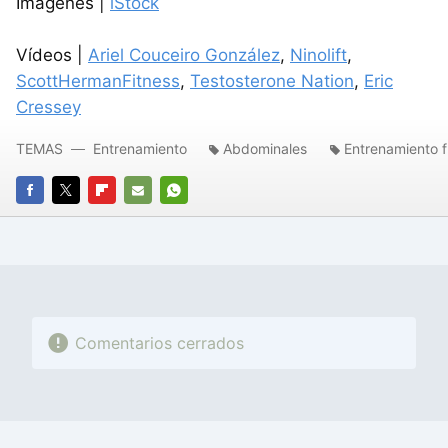
Imágenes |
iStock
Vídeos |
Ariel Couceiro González
,
Ninolift
,
ScottHermanFitness
,
Testosterone Nation
,
Eric
Cressey
TEMAS
Entrenamiento
Abdominales
Entrenamiento f
FACEBOOK
TWITTER
FLIPBOARD
E-
WHATSAPP
MAIL
Comentarios cerrados