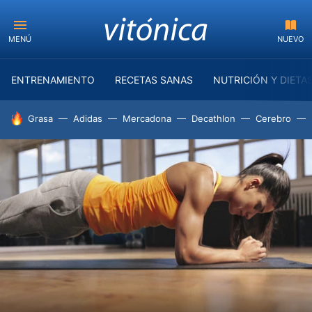
MENÚ
NUEVO
ENTRENAMIENTO
RECETAS SANAS
NUTRICIÓN Y DIETA
HOY SE HABLA DE
Grasa
Adidas
Mercadona
Decathlon
Cerebro