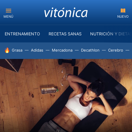
MENÚ
NUEVO
ENTRENAMIENTO
RECETAS SANAS
NUTRICIÓN Y DIETA
HOY SE HABLA DE
Grasa
Adidas
Mercadona
Decathlon
Cerebro