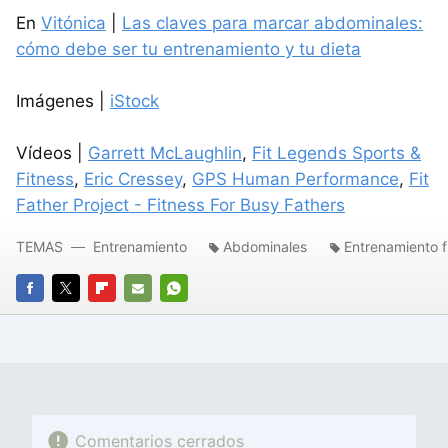
En
Vitónica
|
Las claves para marcar abdominales:
cómo debe ser tu entrenamiento y tu dieta
Imágenes |
iStock
Vídeos |
Garrett McLaughlin
,
Fit Legends Sports &
Fitness
,
Eric Cressey
,
GPS Human Performance
,
Fit
Father Project - Fitness For Busy Fathers
TEMAS
Entrenamiento
Abdominales
Entrenamiento f
FACEBOOK
TWITTER
FLIPBOARD
E-
WHATSAPP
MAIL
Comentarios cerrados