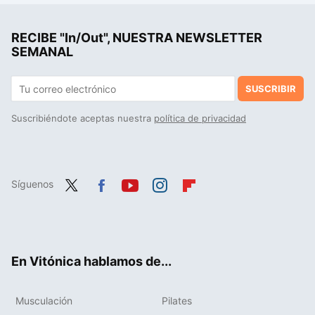
Si crees que es bueno usar poleas para ganar músculo porque ofrecen tensión constante al músculo, debes saber esto
RECIBE "In/Out", NUESTRA NEWSLETTER
Cómo ganar músculo después de los 50: claves para una musculatura fuerte y saludable
SEMANAL
SUSCRIBIR
Suscribiéndote aceptas nuestra
política de privacidad
Síguenos
Twit
Fac
You
Inst
Flip
ter
ebo
tub
agr
boa
ok
e
am
rd
En Vitónica hablamos de...
Musculación
Pilates