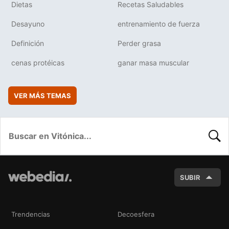
Dietas
Recetas Saludables
Desayuno
entrenamiento de fuerza
Definición
Perder grasa
cenas protéicas
ganar masa muscular
VER MÁS TEMAS
BUSC
SUBIR
Trendencias
Decoesfera