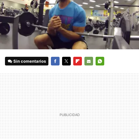
Sin comentarios
FACEBOOK
TWITTER
FLIPBOARD
E-
WHATSAPP
MAIL