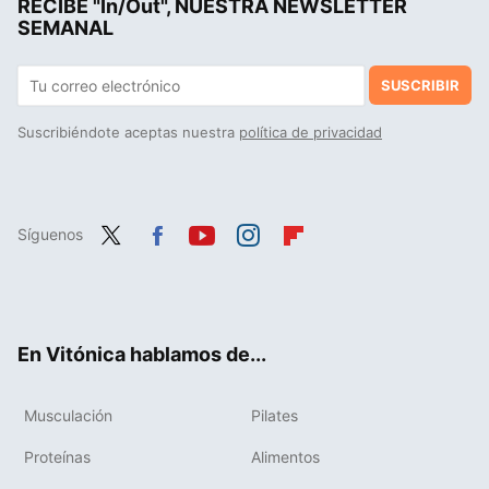
RECIBE "In/Out", NUESTRA NEWSLETTER
SEMANAL
SUSCRIBIR
Suscribiéndote aceptas nuestra
política de privacidad
Síguenos
Twit
Fac
You
Inst
Flip
ter
ebo
tub
agr
boa
ok
e
am
rd
En Vitónica hablamos de...
Musculación
Pilates
Proteínas
Alimentos