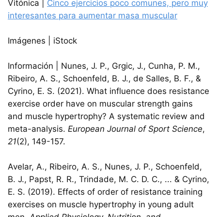
Vitónica |
Cinco ejercicios poco comunes, pero muy
interesantes para aumentar masa muscular
Imágenes | iStock
Información | Nunes, J. P., Grgic, J., Cunha, P. M.,
Ribeiro, A. S., Schoenfeld, B. J., de Salles, B. F., &
Cyrino, E. S. (2021). What influence does resistance
exercise order have on muscular strength gains
and muscle hypertrophy? A systematic review and
meta-analysis.
European Journal of Sport Science
,
21
(2), 149-157.
Avelar, A., Ribeiro, A. S., Nunes, J. P., Schoenfeld,
B. J., Papst, R. R., Trindade, M. C. D. C., ... & Cyrino,
E. S. (2019). Effects of order of resistance training
exercises on muscle hypertrophy in young adult
men.
Applied Physiology, Nutrition, and