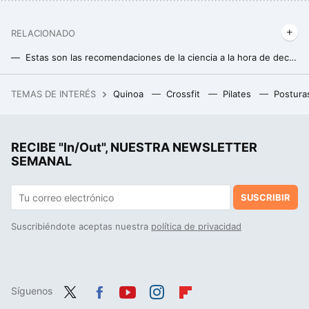
RELACIONADO
Estas son las recomendaciones de la ciencia a la hora de decidir el número de días de descanso si queremos ganar masa muscular
Cómo acumular más repeticiones efectivas para ganar masa muscular y hacer crecer tus músculos
TEMAS DE INTERÉS
Quinoa
Crossfit
Pilates
Postura
La pequeña población de California que se convirtió en la capital mundial del aguacate
RECIBE "In/Out", NUESTRA NEWSLETTER
SEMANAL
SUSCRIBIR
Suscribiéndote aceptas nuestra
política de privacidad
Síguenos