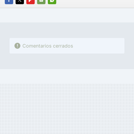
FACEBOOK
TWITTER
FLIPBOARD
E-
WHATSAPP
MAIL
Comentarios cerrados