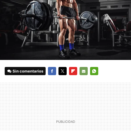
Sin comentarios
FACEBOOK
TWITTER
FLIPBOARD
E-
WHATSAPP
MAIL