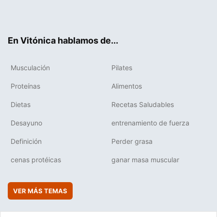
Twit
Fac
You
Inst
Flip
ter
ebo
tub
agr
boa
ok
e
am
rd
En Vitónica hablamos de...
Musculación
Pilates
Proteínas
Alimentos
Dietas
Recetas Saludables
Desayuno
entrenamiento de fuerza
Definición
Perder grasa
cenas protéicas
ganar masa muscular
VER MÁS TEMAS