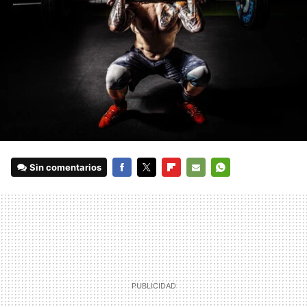
Sin comentarios
FACEBOOK
TWITTER
FLIPBOARD
E-
WHATSAPP
MAIL