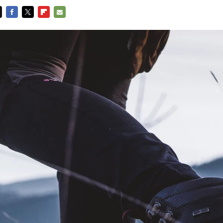
FACEBOOK
TWITTER
FLIPBOARD
E-
MAIL