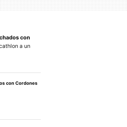
lchados con
athlon a un
os con Cordones