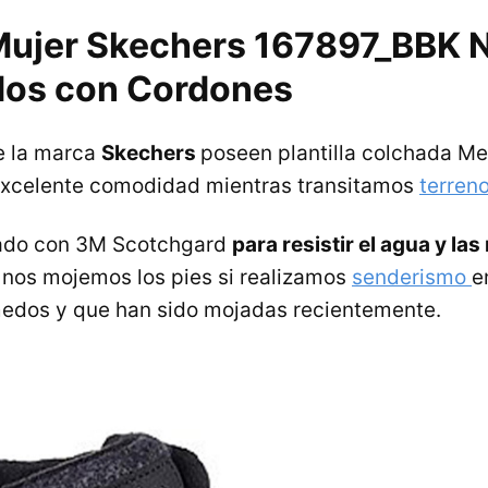
Mujer Skechers 167897_BBK 
os con Cordones
e la marca
Skechers
poseen plantilla colchada 
excelente comodidad mientras transitamos
terren
tado con 3M Scotchgard
para resistir el agua y l
nos mojemos los pies si realizamos
senderismo
e
medos y que han sido mojadas recientemente.