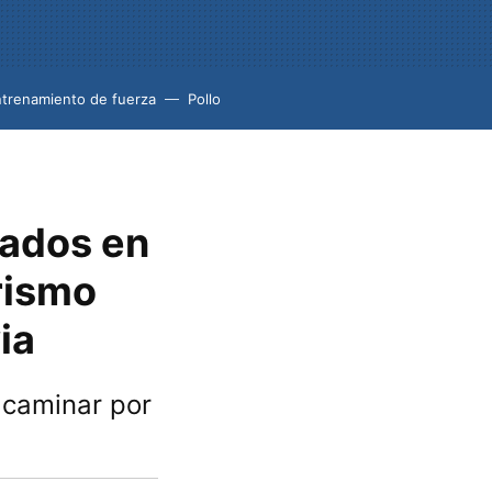
trenamiento de fuerza
Pollo
jados en
rismo
ia
 caminar por