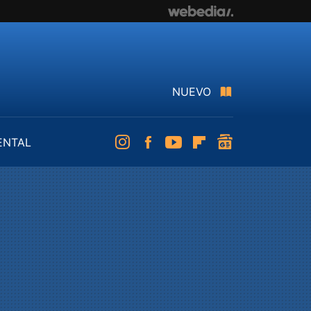
NUEVO
ENTAL
Instagram
Facebook
Youtube
Flipboard
googlenews