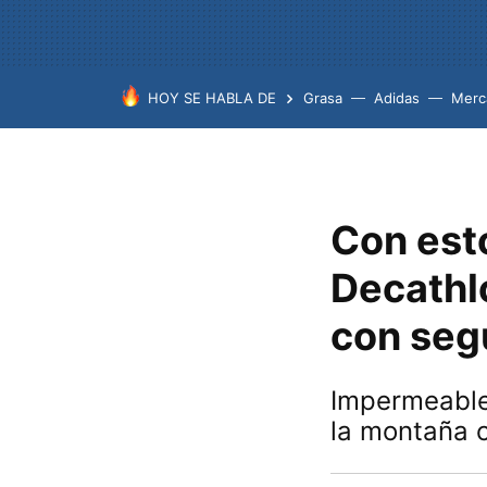
HOY SE HABLA DE
Grasa
Adidas
Merc
Con est
Decathl
con segu
Impermeable
la montaña 