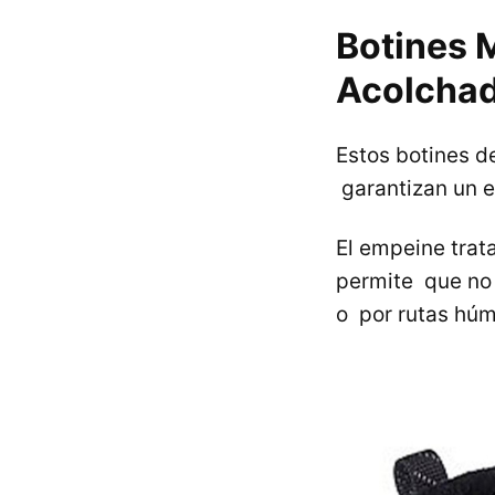
Botines 
Acolchad
Estos botines d
garantizan un 
El empeine tra
permite que no 
o por rutas hú