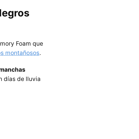
Negros
Memory Foam que
os montañosos
.
as manchas
n días de lluvia