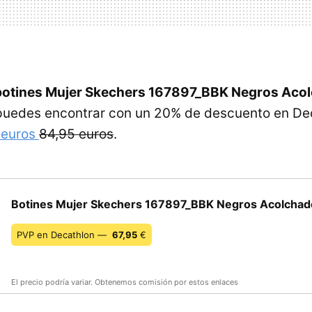
botines Mujer Skechers 167897_BBK Negros Aco
uedes encontrar con un 20% de descuento en Dec
 euros
84,95 euros
.
Botines Mujer Skechers 167897_BBK Negros Acolchad
PVP en Decathlon —
67,95
€
El precio podría variar. Obtenemos comisión por estos enlaces