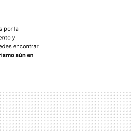
 por la
ento y
edes encontrar
rismo aún en