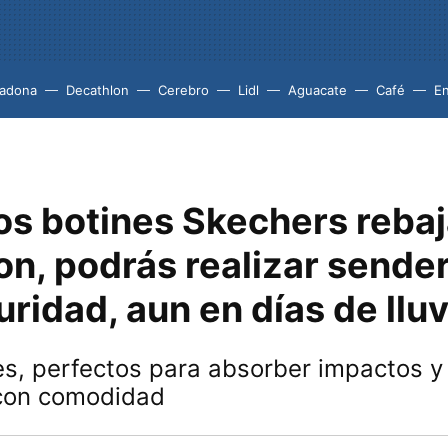
adona
Decathlon
Cerebro
Lidl
Aguacate
Café
En
os botines Skechers reba
on, podrás realizar sende
ridad, aun en días de lluv
s, perfectos para absorber impactos y
con comodidad