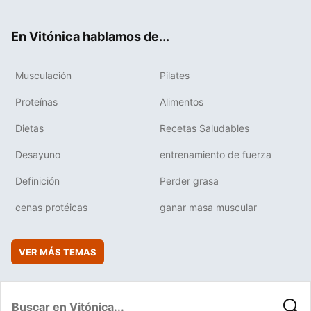
ter
ebo
tub
agr
boa
ok
e
am
rd
En Vitónica hablamos de...
Musculación
Pilates
Proteínas
Alimentos
Dietas
Recetas Saludables
Desayuno
entrenamiento de fuerza
Definición
Perder grasa
cenas protéicas
ganar masa muscular
VER MÁS TEMAS