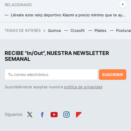
RELACIONADO
Llévate este reloj deportivo Xiaomi a precio mínimo que te ayudará a sacarle todo el partido a tus entrenamientos de fitness, running y más
Suunto 7 Titanium: el reloj deportivo que todos los padres quieren, tiene 200 euros de descuento en El Corte Inglés
TEMAS DE INTERÉS
Quinoa
Crossfit
Pilates
Postura
El viajazo en crucero de Logitravel que le hace la competencia al Imserso: ocho días y pensión completa por el Mediterráneo
RECIBE "In/Out", NUESTRA NEWSLETTER
SEMANAL
SUSCRIBIR
Suscribiéndote aceptas nuestra
política de privacidad
Síguenos
Twit
Fac
You
Inst
Flip