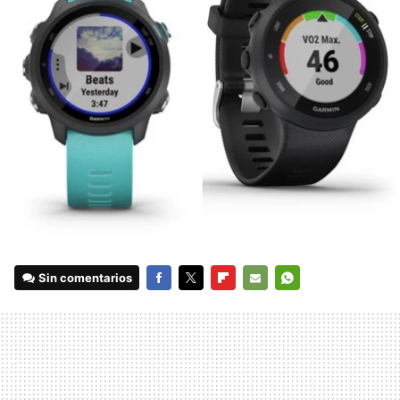
Sin comentarios
FACEBOOK
TWITTER
FLIPBOARD
E-
WHATSAPP
MAIL