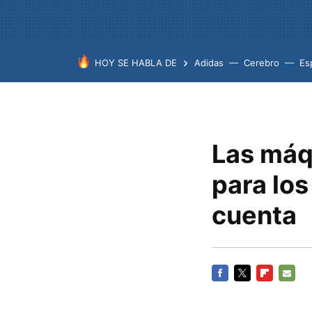
HOY SE HABLA DE
Adidas
Cerebro
Es
Las máqu
para los
cuenta
FACEBOOK
TWITTER
FLIPBOARD
E-
MAIL