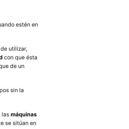
cuando estén en
e utilizar,
d
con que ésta
oque de un
pos sin la
a las
máquinas
e se sitúan en