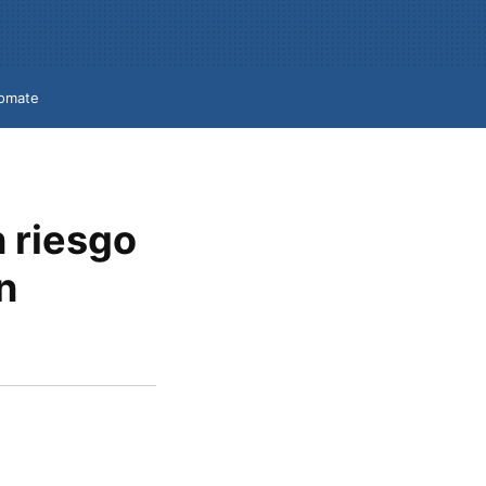
omate
n riesgo
n