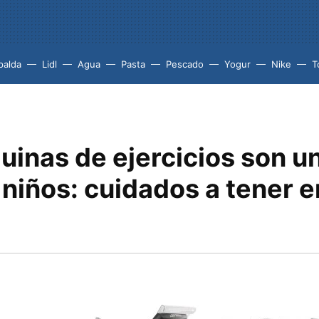
palda
Lidl
Agua
Pasta
Pescado
Yogur
Nike
T
inas de ejercicios son u
 niños: cuidados a tener e