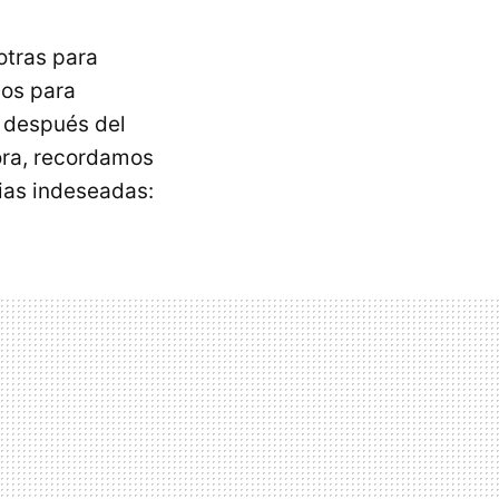
otras para
sos para
, después del
ora, recordamos
ias indeseadas: