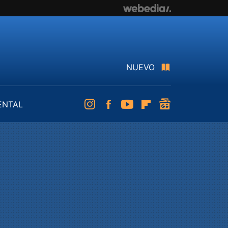
NUEVO
ENTAL
Instagram
Facebook
Youtube
Flipboard
googlenews