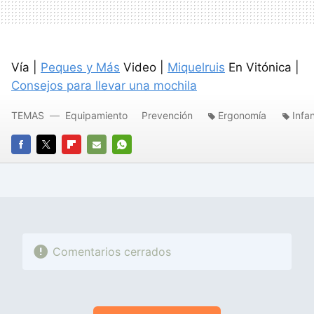
Vía |
Peques y Más
Video |
Miquelruis
En Vitónica |
Consejos para llevar una mochila
TEMAS
Equipamiento
Prevención
Ergonomía
Infan
FACEBOOK
TWITTER
FLIPBOARD
E-
WHATSAPP
MAIL
Comentarios cerrados