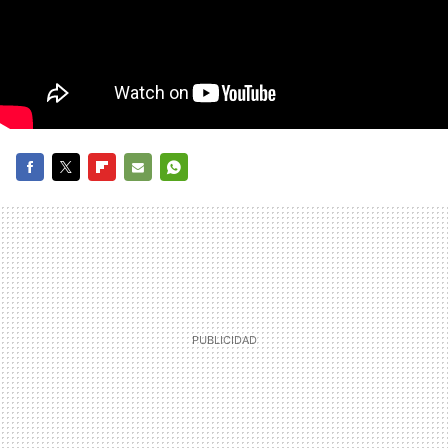
FACEBOOK
TWITTER
FLIPBOARD
E-
WHATSAPP
MAIL