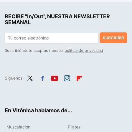
RECIBE "In/Out", NUESTRA NEWSLETTER
SEMANAL
SUSCRIBIR
Suscribiéndote aceptas nuestra
política de privacidad
Síguenos
Twit
Fac
You
Inst
Flip
ter
ebo
tub
agr
boa
ok
e
am
rd
En Vitónica hablamos de...
Musculación
Pilates