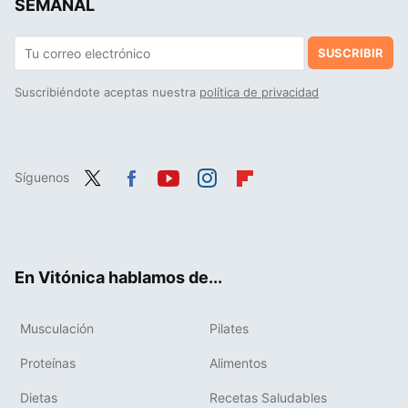
SEMANAL
SUSCRIBIR
Suscribiéndote aceptas nuestra
política de privacidad
Síguenos
Twit
Fac
You
Inst
Flip
ter
ebo
tub
agr
boa
ok
e
am
rd
En Vitónica hablamos de...
Musculación
Pilates
Proteínas
Alimentos
Dietas
Recetas Saludables