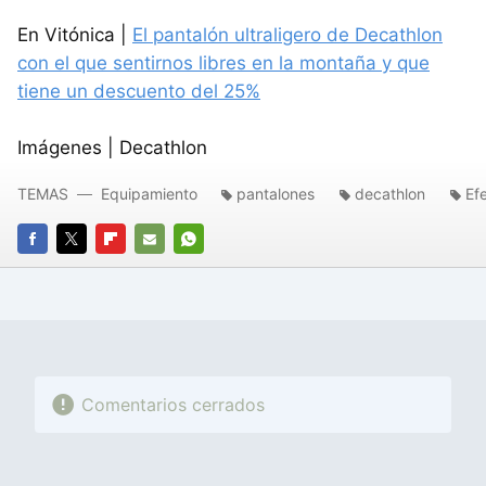
En Vitónica |
El pantalón ultraligero de Decathlon
con el que sentirnos libres en la montaña y que
tiene un descuento del 25%
Imágenes | Decathlon
TEMAS
Equipamiento
pantalones
decathlon
Ef
FACEBOOK
TWITTER
FLIPBOARD
E-
WHATSAPP
MAIL
Comentarios cerrados