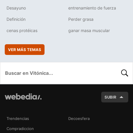
Desayuno
entrenamiento de fuerza
Definición
Perder grasa
cenas protéicas
ganar masa muscular
VER MÁS TEMAS
BUSC
SUBIR
Trendencias
Decoesfera
Compradiccion