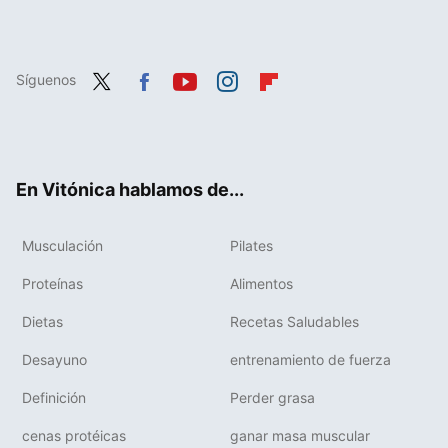
Síguenos
Twit
Fac
You
Inst
Flip
ter
ebo
tub
agr
boa
ok
e
am
rd
En Vitónica hablamos de...
Musculación
Pilates
Proteínas
Alimentos
Dietas
Recetas Saludables
Desayuno
entrenamiento de fuerza
Definición
Perder grasa
cenas protéicas
ganar masa muscular