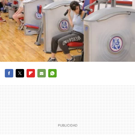
FACEBOOK
TWITTER
FLIPBOARD
E-
WHATSAPP
MAIL