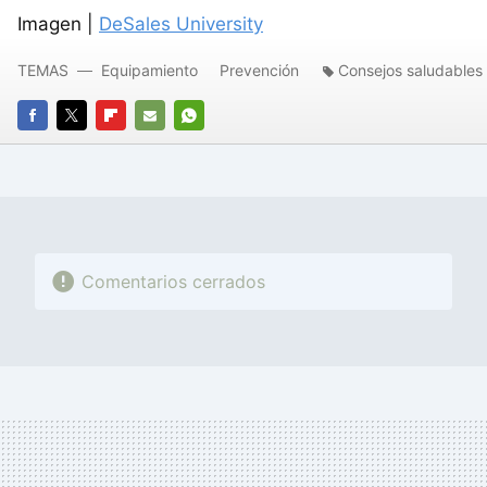
Imagen |
DeSales University
TEMAS
Equipamiento
Prevención
Consejos saludables
FACEBOOK
TWITTER
FLIPBOARD
E-
WHATSAPP
MAIL
Comentarios cerrados