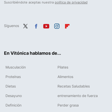
Suscribiéndote aceptas nuestra
política de privacidad
Síguenos
Twit
Fac
You
Inst
Flip
ter
ebo
tub
agr
boa
ok
e
am
rd
En Vitónica hablamos de...
Musculación
Pilates
Proteínas
Alimentos
Dietas
Recetas Saludables
Desayuno
entrenamiento de fuerza
Definición
Perder grasa