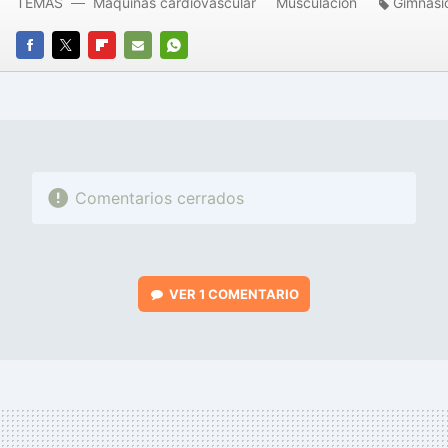
TEMAS
Máquinas cardiovascular
Musculación
Gimnasi
FACEBOOK
TWITTER
FLIPBOARD
E-
WHATSAPP
MAIL
Comentarios cerrados
VER
1 COMENTARIO