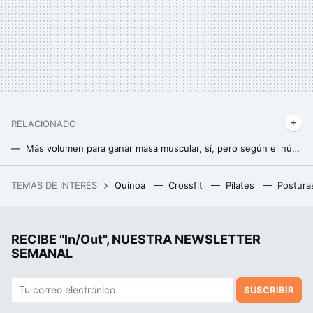
RELACIONADO
Más volumen para ganar masa muscular, sí, pero según el número de series que hagas actualmente
Todas las claves para ganar masa muscular practicando calistenia
TEMAS DE INTERÉS
Quinoa
Crossfit
Pilates
Postura
Compré en Ikea un accesorio para ordenar los cuchillos y ahora lo uso como portallaves porque decora sin taladros
RECIBE "In/Out", NUESTRA NEWSLETTER
SEMANAL
SUSCRIBIR