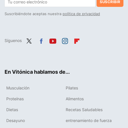
SUSCRIBIR
Suscribiéndote aceptas nuestra
política de privacidad
Síguenos
Twit
Fac
You
Inst
Flip
ter
ebo
tub
agr
boa
ok
e
am
rd
En Vitónica hablamos de...
Musculación
Pilates
Proteínas
Alimentos
Dietas
Recetas Saludables
Desayuno
entrenamiento de fuerza