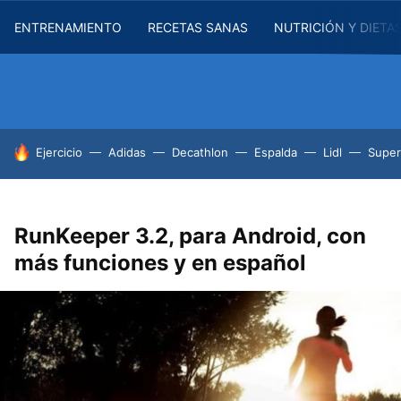
ENTRENAMIENTO
RECETAS SANAS
NUTRICIÓN Y DIETA
HOY SE HABLA DE
Ejercicio
Adidas
Decathlon
Espalda
Lidl
Supe
RunKeeper 3.2, para Android, con
más funciones y en español