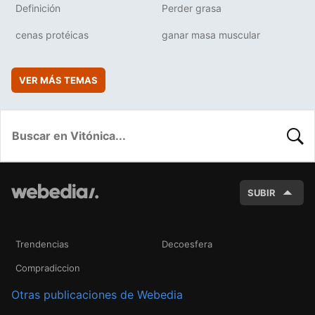
Definición
Perder grasa
cenas protéicas
ganar masa muscular
VER MÁS TEMAS
BUSC
SUBIR
Trendencias
Decoesfera
Compradiccion
Otras publicaciones de Webedia