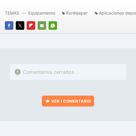
TEMAS
Equipamiento
RunKeeper
Aplicaciones depo
FACEBOOK
TWITTER
FLIPBOARD
E-
WHATSAPP
MAIL
Comentarios cerrados
VER
1 COMENTARIO