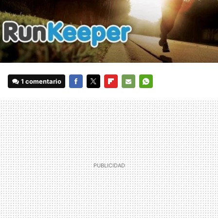
1 comentario
FACEBOOK
TWITTER
FLIPBOARD
E-
WHATSAPP
MAIL