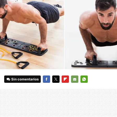
Sin comentarios
FACEBOOK
TWITTER
FLIPBOARD
E-
WHATSAPP
MAIL