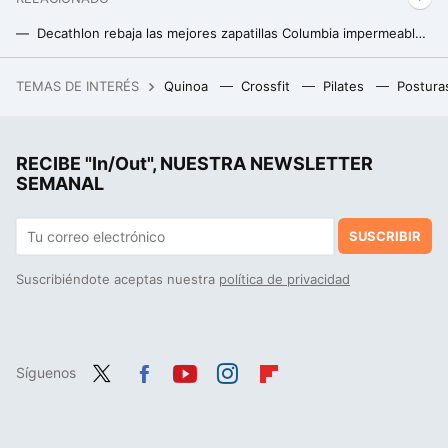
Decathlon rebaja las mejores zapatillas Columbia impermeables para realizar senderismo esta temporada
El pantalón desmontable ideal para recorrer la montaña en esta temporada puedes encontrarlo con descuento en Decathlon
TEMAS DE INTERÉS
Quinoa
Crossfit
Pilates
Postura
Las imágenes más cercanas al Sol jamás tomadas no solo son hipnóticas: muestran cómo se invierte el campo magnético
RECIBE "In/Out", NUESTRA NEWSLETTER
SEMANAL
SUSCRIBIR
Suscribiéndote aceptas nuestra
política de privacidad
Síguenos
Twit
Fac
You
Inst
Flip
ter
ebo
tub
agr
boa