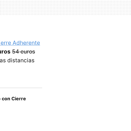
ierre Adherente
uros
54 euros
as distancias
 con Cierre