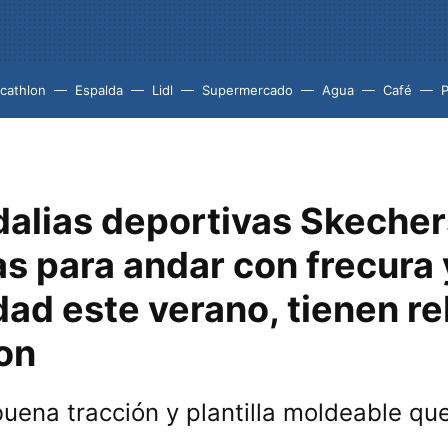
cathlon
Espalda
Lidl
Supermercado
Agua
Café
P
dalias deportivas Skeche
s para andar con frecura 
ad este verano, tienen re
on
uena tracción y plantilla moldeable qu