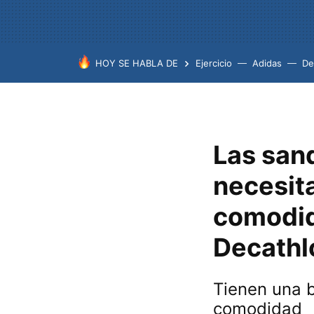
HOY SE HABLA DE
Ejercicio
Adidas
De
Las san
necesita
comodid
Decathl
Tienen una b
comodidad