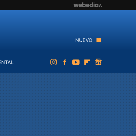
NUEVO
ENTAL
Instagram
Facebook
Youtube
Flipboard
googlenews