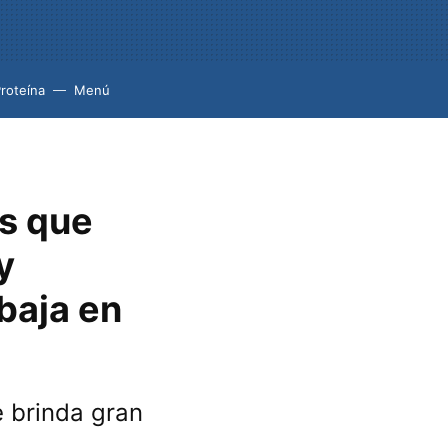
roteína
Menú
rs que
y
baja en
e brinda gran