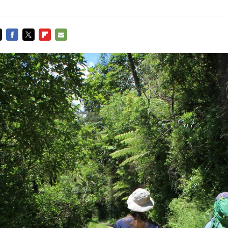
FACEBOOK
TWITTER
FLIPBOARD
E-
MAIL