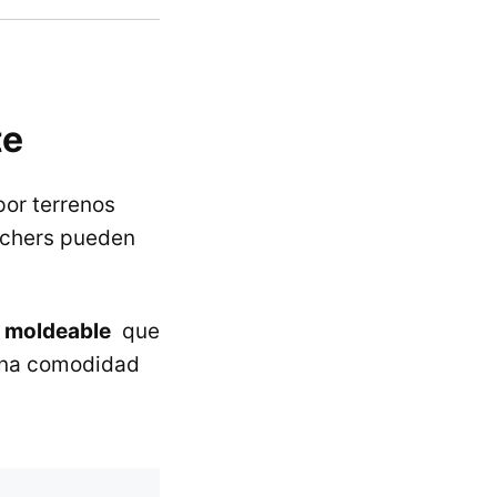
te
por terrenos
echers pueden
a moldeable
que
 una comodidad