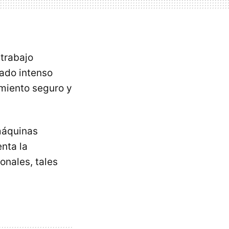
 trabajo
iado intenso
amiento seguro y
máquinas
nta la
onales, tales