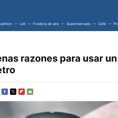
cathlon
Lidl
Freidora de aire
Supermercado
Café
Pr
enas razones para usar un
tro
FACEBOOK
TWITTER
FLIPBOARD
E-
MAIL