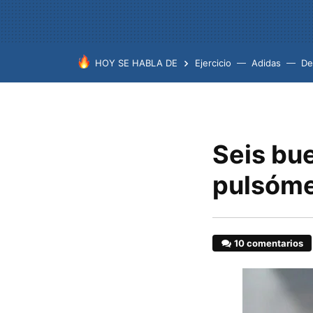
HOY SE HABLA DE
Ejercicio
Adidas
De
Seis bu
pulsóme
10 comentarios