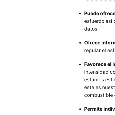
Puede ofrece
esfuerzo así
datos.
Ofrece infor
regular el es
Favorece el 
intensidad c
estamos esfo
éste es nuest
combustible e
Permite indi