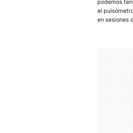
podemos tene
el pulsómetro
en sesiones d