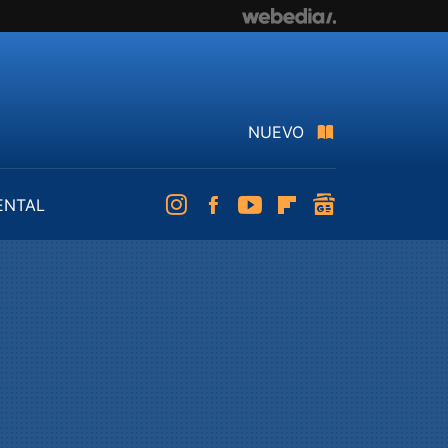
NUEVO
ENTAL
Instagram
Facebook
Youtube
Flipboard
googlenews