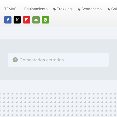
TEMAS
Equipamiento
Trekking
Senderismo
Ca
FACEBOOK
TWITTER
FLIPBOARD
E-
WHATSAPP
MAIL
Comentarios cerrados