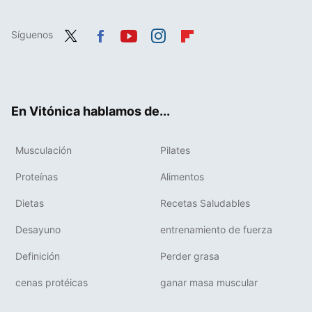
Síguenos
Twit
Fac
You
Inst
Flip
ter
ebo
tub
agr
boa
ok
e
am
rd
En Vitónica hablamos de...
Musculación
Pilates
Proteínas
Alimentos
Dietas
Recetas Saludables
Desayuno
entrenamiento de fuerza
Definición
Perder grasa
cenas protéicas
ganar masa muscular