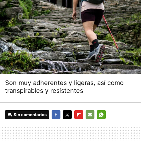
Son muy adherentes y ligeras, así como
transpirables y resistentes
Sin comentarios
FACEBOOK
TWITTER
FLIPBOARD
E-
WHATSAPP
MAIL