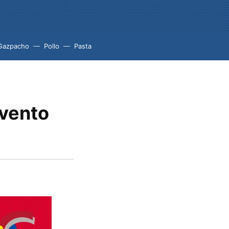
Gazpacho
Pollo
Pasta
evento