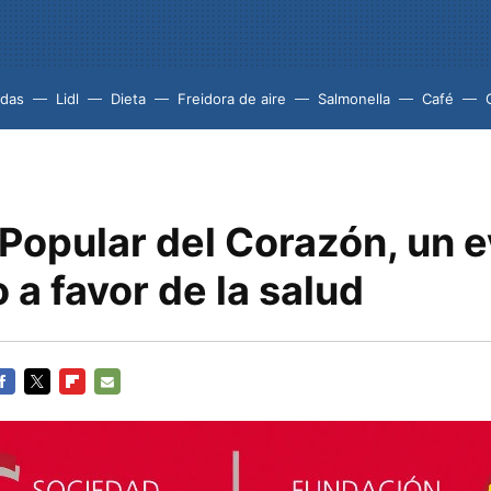
idas
Lidl
Dieta
Freidora de aire
Salmonella
Café
 Popular del Corazón, un 
o a favor de la salud
ACEBOOK
TWITTER
FLIPBOARD
E-
MAIL