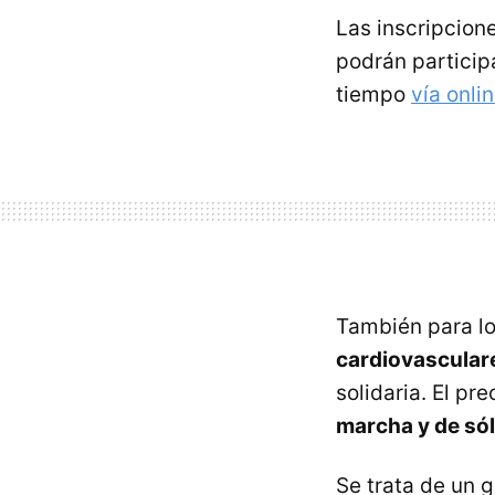
Las inscripcion
podrán partici
tiempo
vía onli
También para lo
cardiovascular
solidaria. El pr
marcha y de sól
Se trata de un g