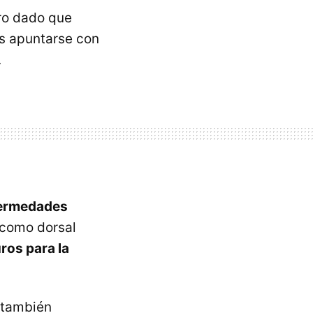
ero dado que
s apuntarse con
.
fermedades
a como dorsal
uros para la
u también