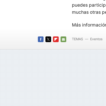
puedes participa
muchas otras p
Más informació
TEMAS
Eventos
FACEBOOK
TWITTER
FLIPBOARD
E-
MAIL