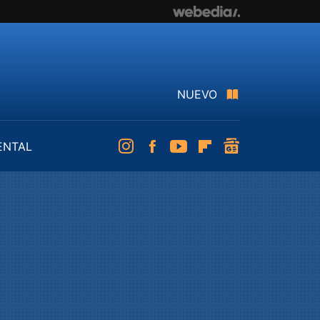
NUEVO
ENTAL
Instagram
Facebook
Youtube
Flipboard
googlenews