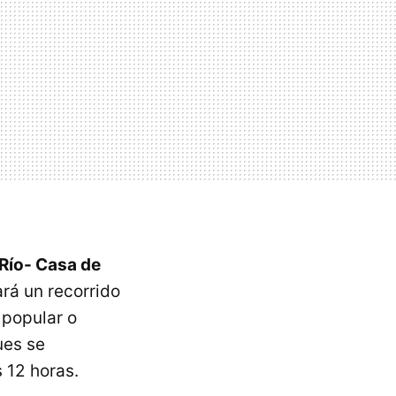
Río- Casa de
ará un recorrido
 popular o
ues se
s 12 horas.