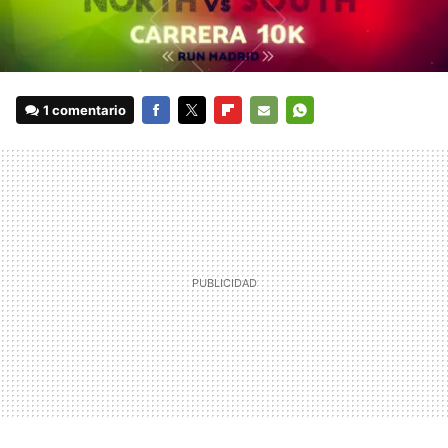
1 comentario
FACEBOOK
TWITTER
FLIPBOARD
E-
WHATSAPP
MAIL