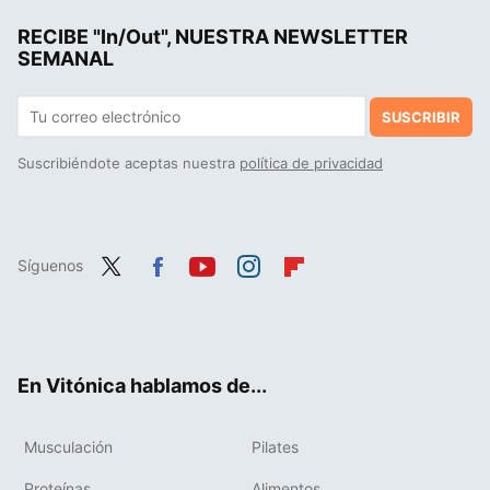
RECIBE "In/Out", NUESTRA NEWSLETTER
Puma Court Classy: las 'sneakers' que podrían destronar a Adidas en los looks de oficina
SEMANAL
SUSCRIBIR
Suscribiéndote aceptas nuestra
política de privacidad
Síguenos
Twit
Fac
You
Inst
Flip
ter
ebo
tub
agr
boa
ok
e
am
rd
En Vitónica hablamos de...
Musculación
Pilates
Proteínas
Alimentos