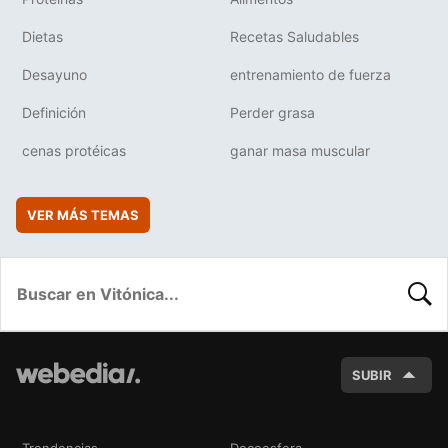
Dietas
Recetas Saludables
Desayuno
entrenamiento de fuerza
Definición
Perder grasa
cenas protéicas
ganar masa muscular
VER MÁS TEMAS
BUSC
SUBIR
Trendencias
Decoesfera