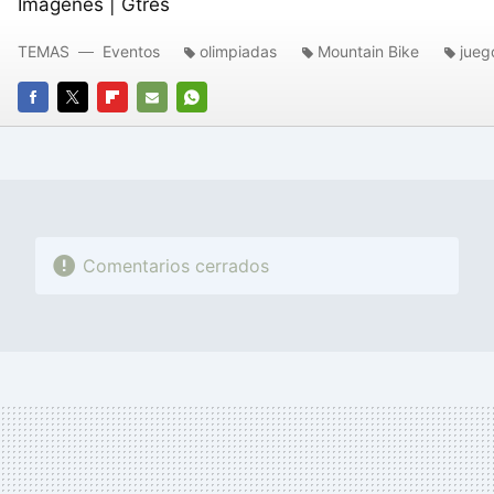
Imágenes | Gtres
TEMAS
Eventos
olimpiadas
Mountain Bike
jueg
FACEBOOK
TWITTER
FLIPBOARD
E-
WHATSAPP
MAIL
Comentarios cerrados