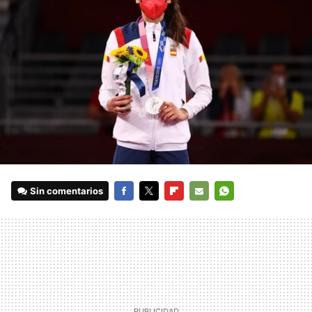
Sin comentarios
FACEBOOK
TWITTER
FLIPBOARD
E-
WHATSAPP
MAIL