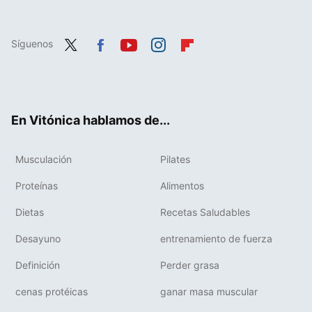
Síguenos
Twit
Fac
You
Inst
Flip
ter
ebo
tub
agr
boa
ok
e
am
rd
En Vitónica hablamos de...
Musculación
Pilates
Proteínas
Alimentos
Dietas
Recetas Saludables
Desayuno
entrenamiento de fuerza
Definición
Perder grasa
cenas protéicas
ganar masa muscular