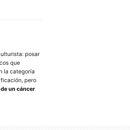
lturista: posar
ocos que
 la categoría
ificación, pero
de un cáncer