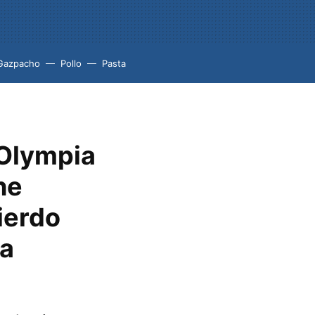
Gazpacho
Pollo
Pasta
 Olympia
he
ierdo
 a