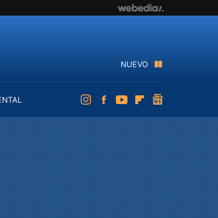
NUEVO
ENTAL
Instagram
Facebook
Youtube
Flipboard
googlenews