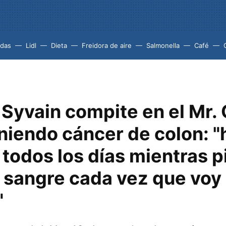
idas
Lidl
Dieta
Freidora de aire
Salmonella
Café
 Syvain compite en el Mr.
niendo cáncer de colon: "
todos los días mientras p
e sangre cada vez que voy
"