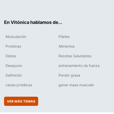
Twit
Fac
You
Inst
Flip
ter
ebo
tub
agr
boa
ok
e
am
rd
En Vitónica hablamos de...
Musculación
Pilates
Proteínas
Alimentos
Dietas
Recetas Saludables
Desayuno
entrenamiento de fuerza
Definición
Perder grasa
cenas protéicas
ganar masa muscular
VER MÁS TEMAS