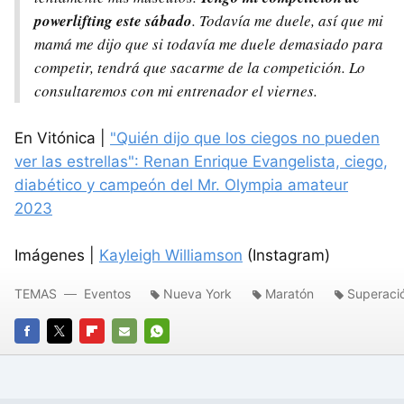
powerlifting este sábado
. Todavía me duele, así que mi
mamá me dijo que si todavía me duele demasiado para
competir, tendrá que sacarme de la competición. Lo
consultaremos con mi entrenador el viernes.
En Vitónica |
"Quién dijo que los ciegos no pueden
ver las estrellas": Renan Enrique Evangelista, ciego,
diabético y campeón del Mr. Olympia amateur
2023
Imágenes |
Kayleigh Williamson
(Instagram)
TEMAS
Eventos
Nueva York
Maratón
Superaci
FACEBOOK
TWITTER
FLIPBOARD
E-
WHATSAPP
MAIL