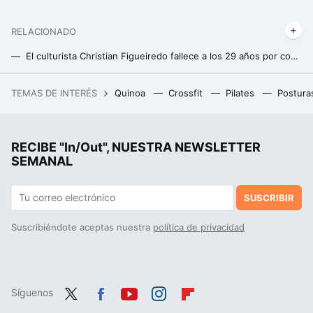
RELACIONADO
El culturista Christian Figueiredo fallece a los 29 años por complicaciones durante una operación de hígado
La transformación física de Eric English, el joven culturista de 13 años que impacta a todo el mundo
TEMAS DE INTERÉS
Quinoa
Crossfit
Pilates
Postura
Un joven de 19 años hackeó el iPhone, fue contratado por Apple y terminó despedido por no contestar a un correo
RECIBE "In/Out", NUESTRA NEWSLETTER
SEMANAL
SUSCRIBIR
Suscribiéndote aceptas nuestra
política de privacidad
Síguenos