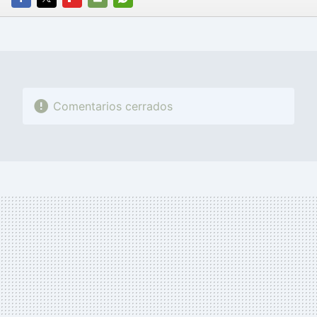
FACEBOOK
TWITTER
FLIPBOARD
E-
WHATSAPP
MAIL
Comentarios cerrados