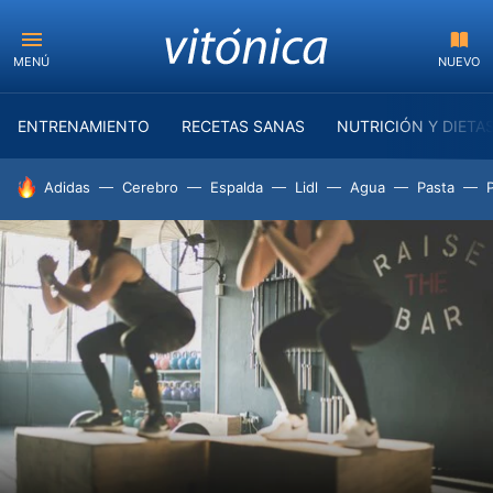
MENÚ
NUEVO
ENTRENAMIENTO
RECETAS SANAS
NUTRICIÓN Y DIETA
HOY SE HABLA DE
Adidas
Cerebro
Espalda
Lidl
Agua
Pasta