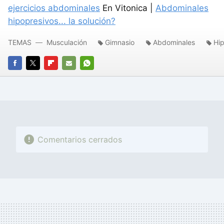
ejercicios abdominales
En Vitonica |
Abdominales
hipopresivos... la solución?
TEMAS
Musculación
Gimnasio
Abdominales
Hip
FACEBOOK
TWITTER
FLIPBOARD
E-
WHATSAPP
MAIL
Comentarios cerrados