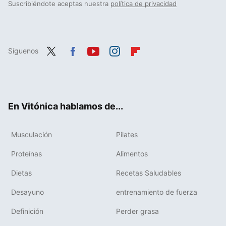
Suscribiéndote aceptas nuestra
política de privacidad
Síguenos
Twit
Fac
You
Inst
Flip
ter
ebo
tub
agr
boa
ok
e
am
rd
En Vitónica hablamos de...
Musculación
Pilates
Proteínas
Alimentos
Dietas
Recetas Saludables
Desayuno
entrenamiento de fuerza
Definición
Perder grasa