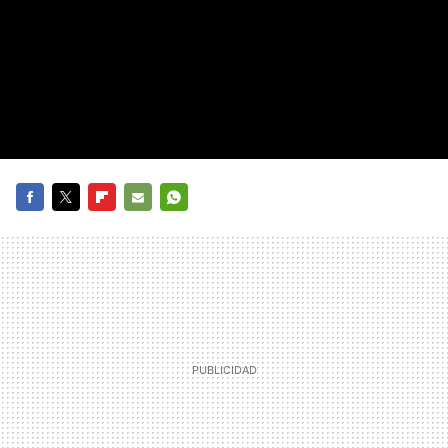
FACEBOOK
TWITTER
FLIPBOARD
E-
WHATSAPP
MAIL