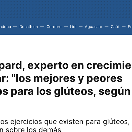
adona
Decathlon
Cerebro
Lidl
Aguacate
Café
En
pard, experto en crecimi
r: "los mejores y peores
os para los glúteos, según
los ejercicios que existen para glúteos
n sobre los demás