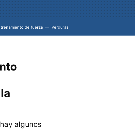
trenamiento de fuerza
Verduras
ento
 la
, hay algunos