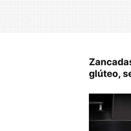
Zancadas
glúteo, s