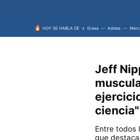
HOY SE HABLA DE
Grasa
Adidas
Merc
Jeff Nip
muscula
ejercici
ciencia"
Entre todos 
que destaca