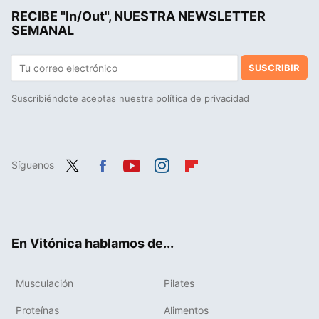
RECIBE "In/Out", NUESTRA NEWSLETTER
Cómo ganar músculo después de los 50: claves para una musculatura fuerte y saludable
SEMANAL
SUSCRIBIR
Suscribiéndote aceptas nuestra
política de privacidad
Síguenos
Twit
Fac
You
Inst
Flip
ter
ebo
tub
agr
boa
ok
e
am
rd
En Vitónica hablamos de...
Musculación
Pilates
Proteínas
Alimentos