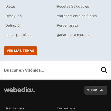
Dietas
Recetas Saludables
Desayuno
entrenamiento de fuerza
Definición
Perder grasa
cenas protéicas
ganar masa muscular
VER MÁS TEMAS
BUSC
SUBIR
Trendencias
Decoesfera