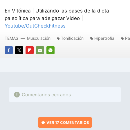
En Vitónica | Utilizando las bases de la dieta
paleolítica para adelgazar Video |
Youtube/GutCheckFitness
TEMAS
Musculación
Tonificación
Hipertrofia
Pa
FACEBOOK
TWITTER
FLIPBOARD
E-
WHATSAPP
MAIL
Comentarios cerrados
VER
17 COMENTARIOS