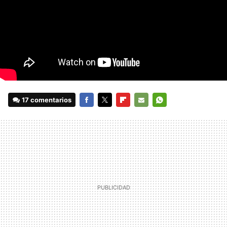
17 comentarios
FACEBOOK
TWITTER
FLIPBOARD
E-
WHATSAPP
MAIL