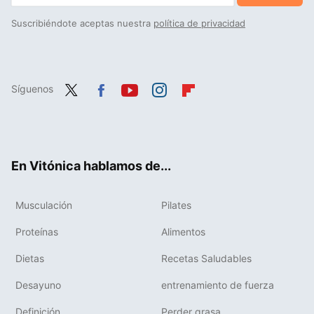
Suscribiéndote aceptas nuestra
política de privacidad
Síguenos
Twit
Fac
You
Inst
Flip
ter
ebo
tub
agr
boa
ok
e
am
rd
En Vitónica hablamos de...
Musculación
Pilates
Proteínas
Alimentos
Dietas
Recetas Saludables
Desayuno
entrenamiento de fuerza
Definición
Perder grasa