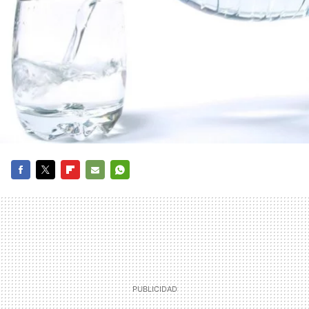
FACEBOOK
TWITTER
FLIPBOARD
E-
WHATSAPP
MAIL