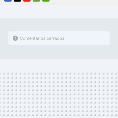
FACEBOOK
TWITTER
FLIPBOARD
E-
WHATSAPP
MAIL
Comentarios cerrados