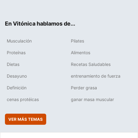
ter
ebo
tub
agr
boa
ok
e
am
rd
En Vitónica hablamos de...
Musculación
Pilates
Proteínas
Alimentos
Dietas
Recetas Saludables
Desayuno
entrenamiento de fuerza
Definición
Perder grasa
cenas protéicas
ganar masa muscular
VER MÁS TEMAS