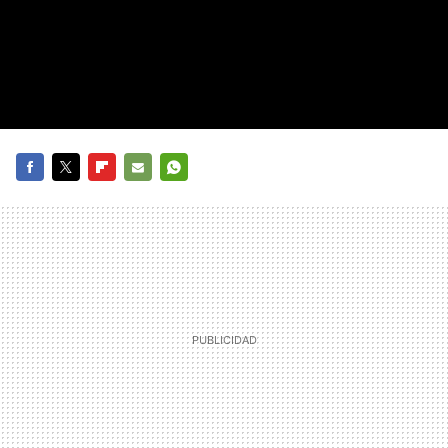
FACEBOOK
TWITTER
FLIPBOARD
E-
WHATSAPP
MAIL