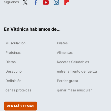
Síguenos
Twit
Fac
You
Inst
Flip
ter
ebo
tub
agr
boa
ok
e
am
rd
En Vitónica hablamos de...
Musculación
Pilates
Proteínas
Alimentos
Dietas
Recetas Saludables
Desayuno
entrenamiento de fuerza
Definición
Perder grasa
cenas protéicas
ganar masa muscular
VER MÁS TEMAS