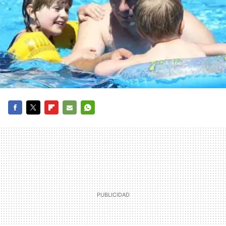
FACEBOOK
TWITTER
FLIPBOARD
E-
WHATSAPP
MAIL