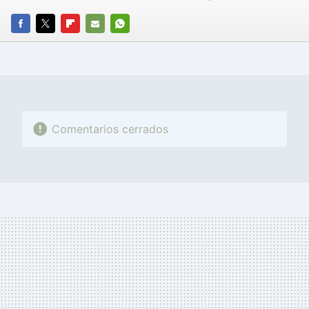
FACEBOOK
TWITTER
FLIPBOARD
E-
WHATSAPP
MAIL
Comentarios cerrados