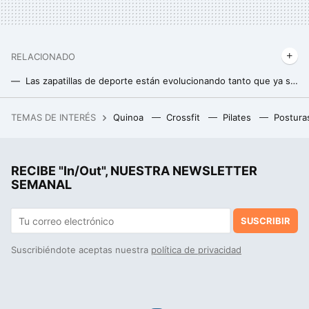
RELACIONADO
Las zapatillas de deporte están evolucionando tanto que ya se acercan al dopaje según el último estudio científico
La carrera de obstáculos más difícil del mundo que ha diseñado la excampeona del mundo
TEMAS DE INTERÉS
Quinoa
Crossfit
Pilates
Postura
Los pantanos están tan llenos por las lluvias de marzo que algunos afrontan algo inédito: desembalsar por primera vez
Ni VO2máx. ni economía de carrera: la resiliencia fisiológica es el secreto que determina tus marcas en carrera y bicicleta
RECIBE "In/Out", NUESTRA NEWSLETTER
SEMANAL
SUSCRIBIR
Suscribiéndote aceptas nuestra
política de privacidad