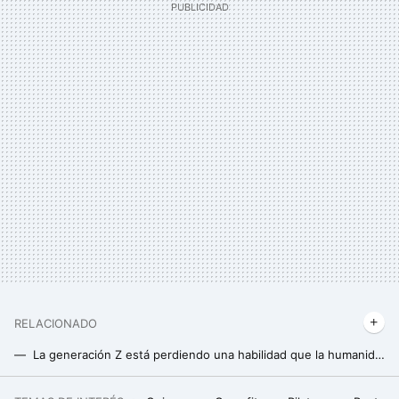
RELACIONADO
La generación Z está perdiendo una habilidad que la humanidad tiene desde hace 5500 años: afecta la memoria, la comunicación y el rendimiento cognitivo
Reutilizar la botella de agua del supermercado es un gran error: una experta nos alerta de lo que puede ocurrir