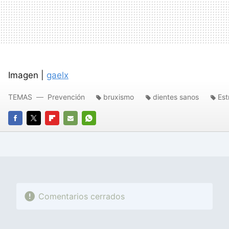
Imagen |
gaelx
TEMAS
Prevención
bruxismo
dientes sanos
Est
FACEBOOK
TWITTER
FLIPBOARD
E-
WHATSAPP
MAIL
Comentarios cerrados