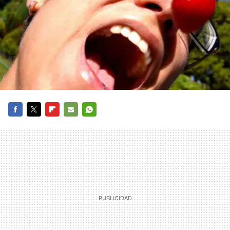
FACEBOOK
TWITTER
FLIPBOARD
E-
WHATSAPP
MAIL