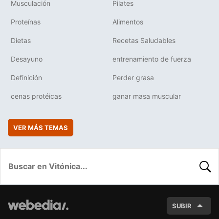
Musculación
Pilates
Proteínas
Alimentos
Dietas
Recetas Saludables
Desayuno
entrenamiento de fuerza
Definición
Perder grasa
cenas protéicas
ganar masa muscular
VER MÁS TEMAS
BUSC
SUBIR