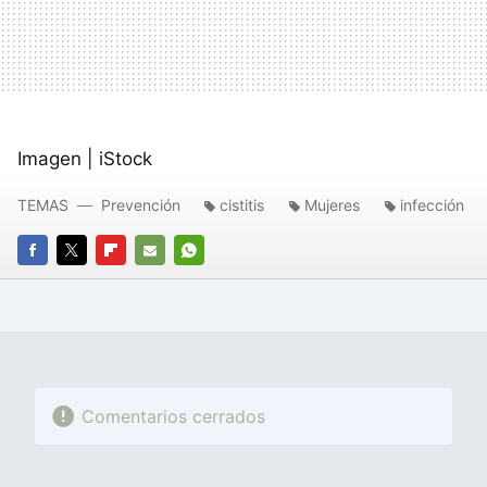
Imagen | iStock
TEMAS
Prevención
cistitis
Mujeres
infección
FACEBOOK
TWITTER
FLIPBOARD
E-
WHATSAPP
MAIL
Comentarios cerrados