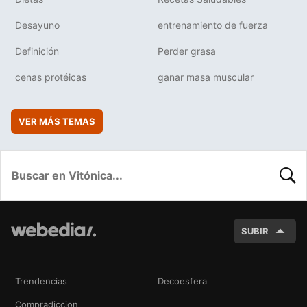
Desayuno
entrenamiento de fuerza
Definición
Perder grasa
cenas protéicas
ganar masa muscular
VER MÁS TEMAS
BUSC
SUBIR
Trendencias
Decoesfera
Compradiccion