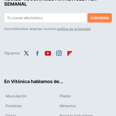
SEMANAL
SUSCRIBIR
Suscribiéndote aceptas nuestra
política de privacidad
Síguenos
Twit
Fac
You
Inst
Flip
ter
ebo
tub
agr
boa
ok
e
am
rd
En Vitónica hablamos de...
Musculación
Pilates
Proteínas
Alimentos
Dietas
Recetas Saludables