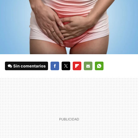
Sin comentarios
FACEBOOK
TWITTER
FLIPBOARD
E-
WHATSAPP
MAIL