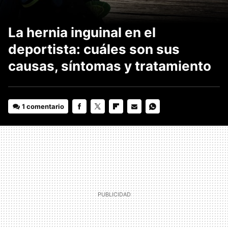
La hernia inguinal en el
deportista: cuáles son sus
causas, síntomas y tratamiento
1 comentario
FACEBOOK
TWITTER
FLIPBOARD
E-
WHATSAPP
MAIL