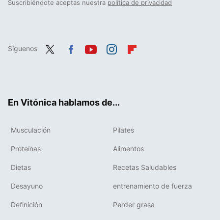
Suscribiéndote aceptas nuestra
política de privacidad
Síguenos
Twit
Fac
You
Inst
Flip
ter
ebo
tub
agr
boa
ok
e
am
rd
En Vitónica hablamos de...
Musculación
Pilates
Proteínas
Alimentos
Dietas
Recetas Saludables
Desayuno
entrenamiento de fuerza
Definición
Perder grasa