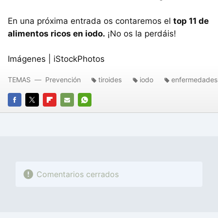
En una próxima entrada os contaremos el
top 11 de
alimentos ricos en iodo.
¡No os la perdáis!
Imágenes | iStockPhotos
TEMAS
Prevención
tiroides
iodo
enfermedades
FACEBOOK
TWITTER
FLIPBOARD
E-
WHATSAPP
MAIL
Comentarios cerrados