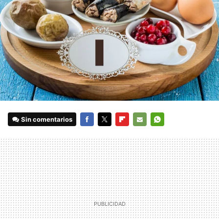
Sin comentarios
FACEBOOK
TWITTER
FLIPBOARD
E-
WHATSAPP
MAIL