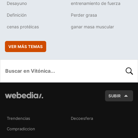
Desayuno
entrenamiento de fuerza
Definición
Perder grasa
cenas protéicas
ganar masa muscular
VER MÁS TEMAS
BUSC
SUBIR
Trendencias
Decoesfera
Compradiccion