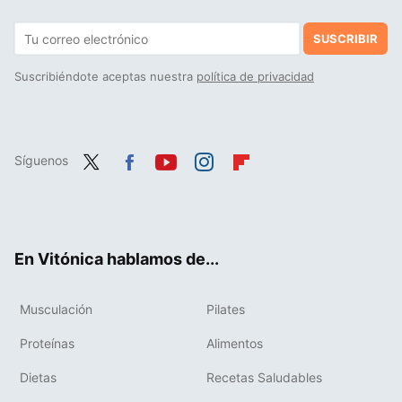
SUSCRIBIR
Suscribiéndote aceptas nuestra
política de privacidad
Síguenos
Twit
Fac
You
Inst
Flip
ter
ebo
tub
agr
boa
ok
e
am
rd
En Vitónica hablamos de...
Musculación
Pilates
Proteínas
Alimentos
Dietas
Recetas Saludables