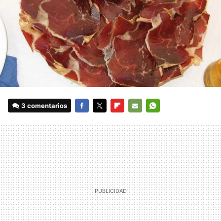
3 comentarios
FACEBOOK
TWITTER
FLIPBOARD
E-
WHATSAPP
MAIL