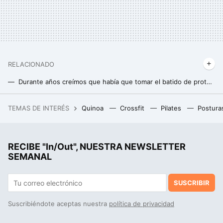
RELACIONADO
Durante años creímos que había que tomar el batido de proteínas justo al acabar de entrenar. No era tan importante
Las señales que tu cuerpo te lanza cuando estás comiendo pocas proteínas
TEMAS DE INTERÉS
Quinoa
Crossfit
Pilates
Postura
Pese a su mala fama, el glutamato monosódico es seguro y delicioso: cómo usarlo en tus platos
RECIBE "In/Out", NUESTRA NEWSLETTER
SEMANAL
SUSCRIBIR
Suscribiéndote aceptas nuestra
política de privacidad