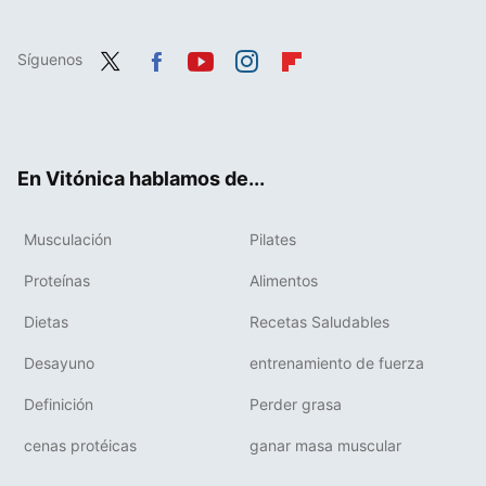
Síguenos
Twit
Fac
You
Inst
Flip
ter
ebo
tub
agr
boa
ok
e
am
rd
En Vitónica hablamos de...
Musculación
Pilates
Proteínas
Alimentos
Dietas
Recetas Saludables
Desayuno
entrenamiento de fuerza
Definición
Perder grasa
cenas protéicas
ganar masa muscular