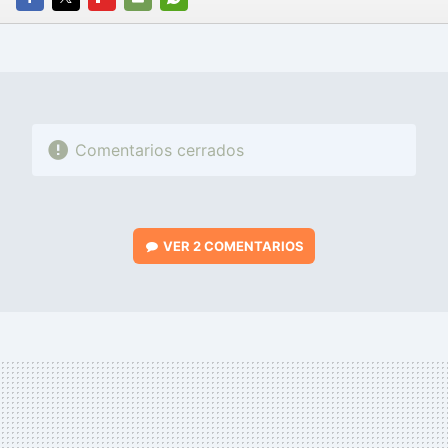
FACEBOOK
TWITTER
FLIPBOARD
E-
WHATSAPP
MAIL
Comentarios cerrados
VER
2 COMENTARIOS