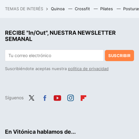
Proteína animal versus vegetal: la ciencia tiene una ganadora en la eterna lucha para ver cuál es mejor para ganar masa muscular
TEMAS DE INTERÉS
Quinoa
Crossfit
Pilates
Postura
Crononutrición: cómo lograr que los horarios de nuestra dieta diaria nos ayuden a dormir mejor
RECIBE "In/Out", NUESTRA NEWSLETTER
SEMANAL
SUSCRIBIR
Suscribiéndote aceptas nuestra
política de privacidad
Síguenos
Twit
Fac
You
Inst
Flip
ter
ebo
tub
agr
boa
ok
e
am
rd
En Vitónica hablamos de...