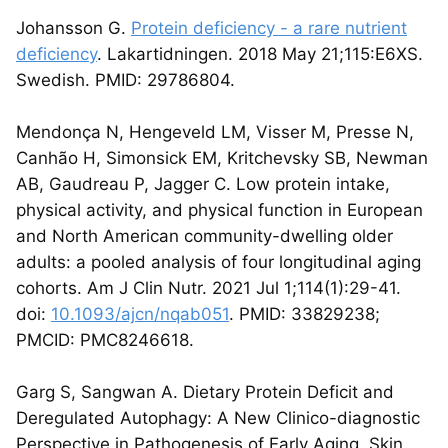
Johansson G.
Protein deficiency - a rare nutrient
deficiency
. Lakartidningen. 2018 May 21;115:E6XS.
Swedish. PMID: 29786804.
Mendonça N, Hengeveld LM, Visser M, Presse N,
Canhão H, Simonsick EM, Kritchevsky SB, Newman
AB, Gaudreau P, Jagger C. Low protein intake,
physical activity, and physical function in European
and North American community-dwelling older
adults: a pooled analysis of four longitudinal aging
cohorts. Am J Clin Nutr. 2021 Jul 1;114(1):29-41.
doi:
10.1093/ajcn/nqab051
. PMID: 33829238;
PMCID: PMC8246618.
Garg S, Sangwan A. Dietary Protein Deficit and
Deregulated Autophagy: A New Clinico-diagnostic
Perspective in Pathogenesis of Early Aging, Skin,