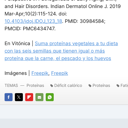
and Hair Disorders. Indian Dermatol Online J. 2019
Mar-Apr;10(2):115-124. doi:
10.4103/idoj.IDOJ_123_18
. PMID: 30984584;
PMCID: PMC6434747.
En Vitónica |
Suma proteínas vegetales a tu dieta
con las seis semillas que tienen igual o más
proteína que la carne, el pescado y los huevos
Imágenes |
Freepik
,
Freepik
TEMAS
Proteínas
Déficit calórico
Proteínas
Fat
FACEBOOK
TWITTER
FLIPBOARD
E-
WHATSAPP
MAIL