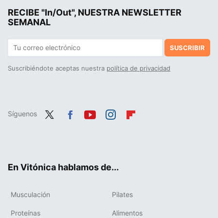
RECIBE "In/Out", NUESTRA NEWSLETTER
El desayuno a base de avena que puedes preparar en sólo 5 minutos para llenarte de vitaminas y energía a primeras horas del día
SEMANAL
SUSCRIBIR
Suscribiéndote aceptas nuestra
política de privacidad
Síguenos
Twit
Fac
You
Inst
Flip
ter
ebo
tub
agr
boa
ok
e
am
rd
En Vitónica hablamos de...
Musculación
Pilates
Proteínas
Alimentos