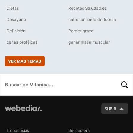
Dietas
Recetas Saludables
Desayuno
entrenamiento de fuerza
Definición
Perder grasa
cenas protéicas
ganar masa muscular
VER MÁS TEMAS
BUSC
SUBIR
Trendencias
Decoesfera